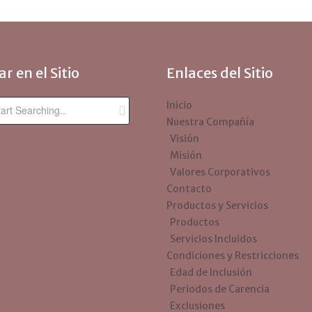
r en el Sitio
Enlaces del Sitio
Inicio
Nuestra Compañía
Visión
Misión
Valores Corporativos
Contacto
Productos y Servicios
Productos
Servicios Incluidos
Condiciones y Restricciones
Edad de Inclusión
Periodos de Carencia
Exclusiones