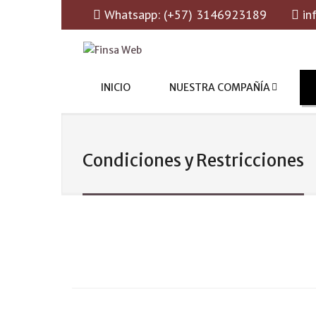
Whatsapp: (+57) 3146923189
in
Funeral International Services and Assis
FINSA WEB
INICIO
NUESTRA COMPAÑÍA
Condiciones y Restricciones